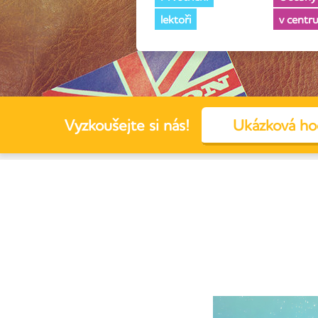
lektoři
v centr
Vyzkoušejte si nás!
Ukázková ho