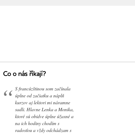
Co o nás říkají?
S francúzštinou som začínala
úplne od začiatku a náplň
kurzov aj lektori mi náramne
sadli. Hlavne Lenka a Monika,
ktoré sú obidve úplne úžasné a
na ich hodiny chodím s
radosťou a vždy odchádzam s