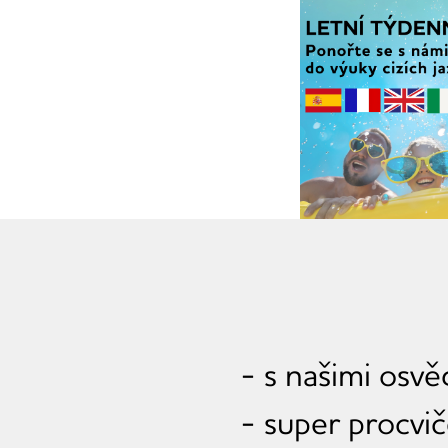
- s našimi osv
- super procvič