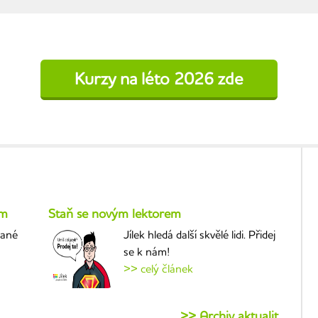
Kurzy na léto 2026 zde
um
Staň se novým lektorem
vané
Jílek hledá další skvělé lidi. Přidej
se k nám!
>> celý článek
>> Archiv aktualit