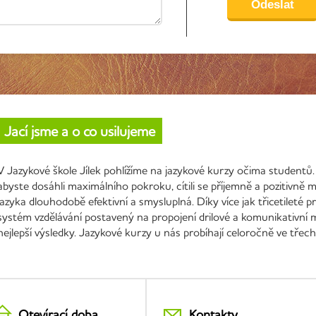
Jací jsme a o co usilujeme
V Jazykové škole Jílek pohlížíme na jazykové kurzy očima studentů.
abyste dosáhli maximálního pokroku, cítili se příjemně a pozitivně
jazyka dlouhodobě efektivní a smysluplná. Díky více jak třicetileté
systém vzdělávání postavený na propojení drilové a komunikativní 
nejlepší výsledky. Jazykové kurzy u nás probíhají celoročně ve třec
Otevírací doba
Kontakty