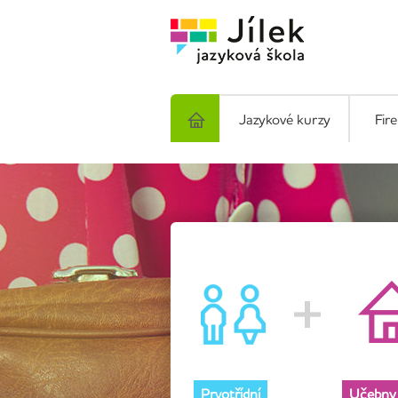
Jazykové kurzy
Fir
Prvotřídní
Učebny