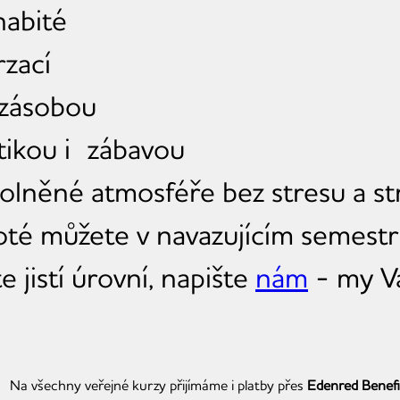
nabité
zací
 zásobou
tikou i
zábavou
volněné atmosféře bez stresu a s
oté můžete v navazujícím semest
e jistí úrovní, napište
nám
- my V
Na všechny veřejné kurzy přijímáme i platby přes
Edenred Benefit