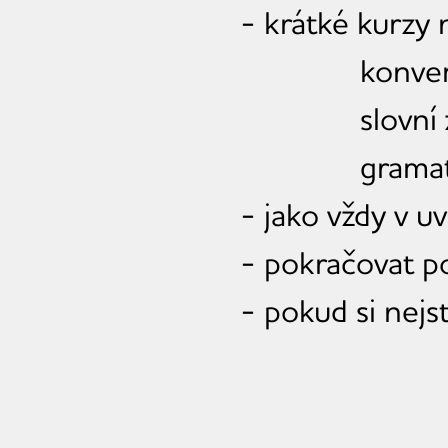
- krátké kurzy 
konver
s
lovní
grama
- jako vždy v u
- pokračovat p
- pokud si nejst