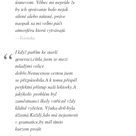
úsmevom. Vôbec mi nepríde že
by ich správanie bolo nejak
silené alebo nútené, práve
naopak sa mi veľmi páči
atmosféra ktorú vytvárajú.
Veronika
I když patřím ke starší
generaci,cítila jsem se mezi
mladými velice
dobře.Nenucenou cestou jsem
se přizpůsobila.A k tomu přispěl
perfektní přístup naší lektorky.A
jakýkoliv problém byl
zaměstnanci školy vstřícně vždy
klidně vyřešen. Výuka-dril-byla
úžasná.Každý,kdo má nejasnosti
v gramatice,by měl tímto
kurzem projít.