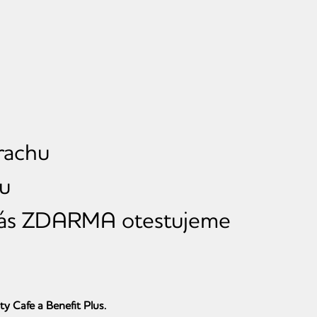
trachu
ru
ás ZDARMA otestujeme
y Cafe a Benefit Plus.