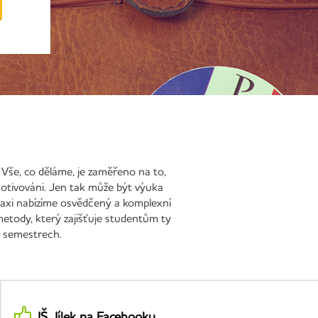
 Vše, co děláme, je zaměřeno na to,
 motivováni. Jen tak může být výuka
 praxi nabízíme osvědčený a komplexní
metody, který zajišťuje studentům ty
h semestrech.
JŠ Jílek na Facebooku