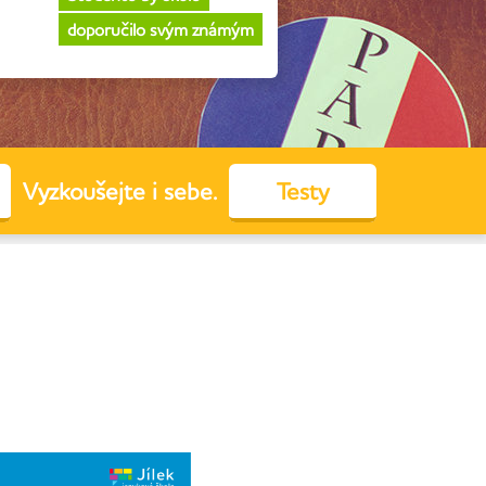
doporučilo svým známým
Vyzkoušejte i sebe.
Testy