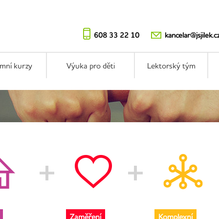
608 33 22 10
kancelar@jsjilek.c
emní kurzy
Výuka pro děti
Lektorský tým
Zaměření
Komplexní