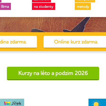
u Brna
na studenty
metody
dina zdarma.
Online kurz zdarma.
Kurzy na léto a podzim 2026