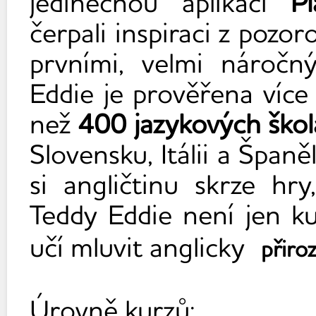
jedinečnou aplikaci
P
čerpali inspiraci z pozor
prvními, velmi náročn
Eddie je prověřena víc
než
400 jazykových ško
Slovensku, Itálii a Španě
si angličtinu skrze hry
Teddy Eddie není jen k
učí mluvit anglicky
přiro
Úrovně kurzů: