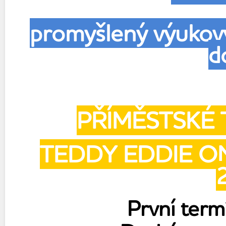
promyšlený výukový
d
PŘÍMĚSTSKÉ
TEDDY EDDIE O
První termí