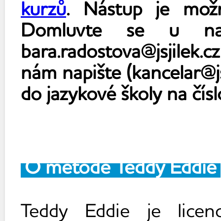
kurzů
. Nástup je mož
Domluvte se u na
bara.radostova@jsjilek
nám napište (kancelar@js
do jazykové škol
y na čís
O metodě Teddy Eddie
Teddy Eddie je licen