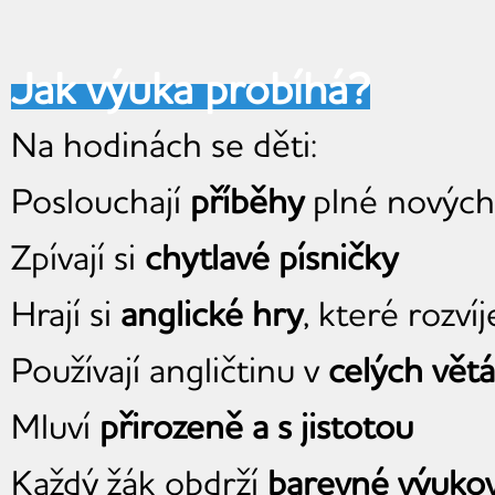
Jak výuka probíhá?
Na hodinách se děti:
Poslouchají
příběhy
plné nových 
Zpívají si
chytlavé písničky
Hrají si
anglické hry
, které rozví
Používají angličtinu v
celých vět
Mluví
přirozeně a s jistotou
Každý žák obdrží
barevné výukov