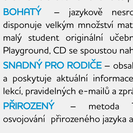
BOHATÝ
– jazykově nesrov
disponuje velkým množství mat
malý student originální učebn
Playground, CD se spoustou nah
SNADNÝ PRO RODIČE
– obsah
a poskytuje aktuální informa
lekcí, pravidelných e-mailů a zp
PŘIROZENÝ
– metoda Te
osvojování přirozeného jazyka a