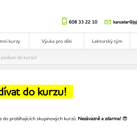
608 33 22 10
kancelar@jsj
emní kurzy
Výuka pro děti
Lektorský tým
e podívat do kurzu!
dívat do kurzu!
 do probíhajících skupinových kurzů.
N
ezávazně a zdarma!
😎