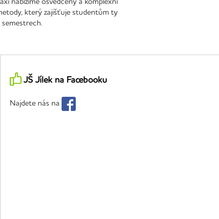
 praxi nabízíme osvědčený a komplexní
metody, který zajišťuje studentům ty
h semestrech.
JŠ Jílek na Facebooku
Najdete nás na