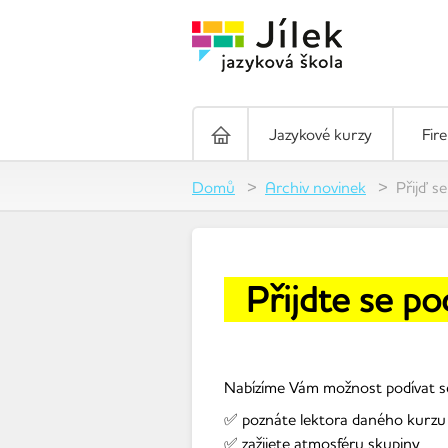
Jazykové kurzy
Fir
Domů
Archiv novinek
Přijď s
Přijdte se po
Nabízíme Vám možnost podívat se
✅ poznáte lektora daného kurzu
✅ zažijete atmosféru skupiny