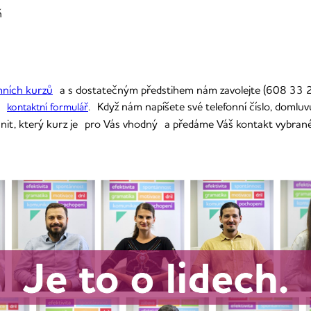
ň
mních kurzů
a s dostatečným předstihem nám zavolejte (608 33 22
te
. Když nám napíšete své telefonní číslo, domlu
kontaktní formulář
t, který kurz je pro Vás vhodný a předáme Váš kontakt vybranému