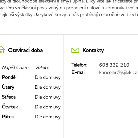
jazyka dlouhodobě efektivní a smysluplná. Díky více jak třicetileté
systém vzdělávání postavený na propojení drilové a komunikativní 
nejlepší výsledky. Jazykové kurzy u nás probíhají celoročně ve třec
Otevírací doba
Kontakty
Telefon:
608 332 210
Napište nám
Volejte
E-mail:
kancelar@jsjilek.cz
Pondělí
Dle domluvy
Úterý
Dle domluvy
Středa
Dle domluvy
Čtvrtek
Dle domluvy
Pátek
Dle domluvy