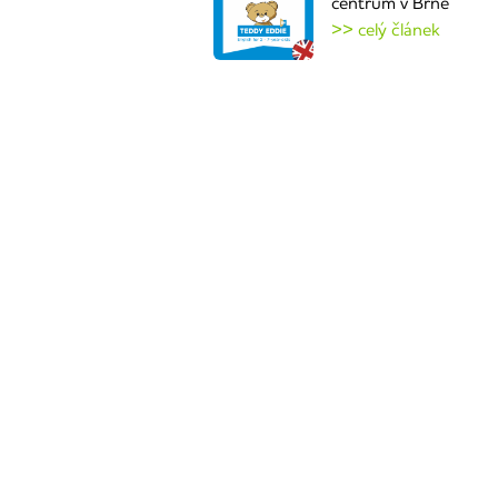
centrum v Brně
>> celý článek