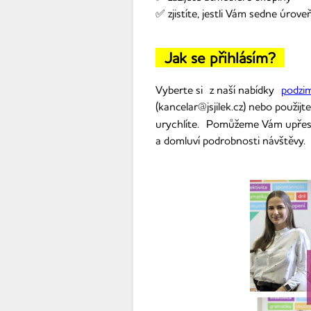
✅ zjistíte, jestli Vám sedne úrove
Jak se přihlásím?
Vyberte si
z naší nabídky
podzi
(kancelar@jsjilek.cz) nebo použij
urychlíte. Pomůžeme Vám upřesni
a domluví podrobnosti návštěvy.