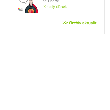
se k nám!
>> celý článek
>> Archiv aktualit