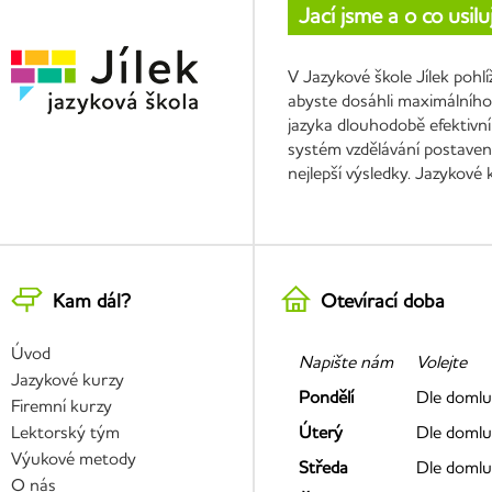
Jací jsme a o co usil
V Jazykové škole Jílek pohl
abyste dosáhli maximálního 
jazyka dlouhodobě efektivní
systém vzdělávání postavený
nejlepší výsledky. Jazykové
Kam dál?
Otevírací doba
Úvod
Napište nám
Volejte
Jazykové kurzy
Pondělí
Dle domlu
Firemní kurzy
Lektorský tým
Úterý
Dle domlu
Výukové metody
Středa
Dle domlu
O nás