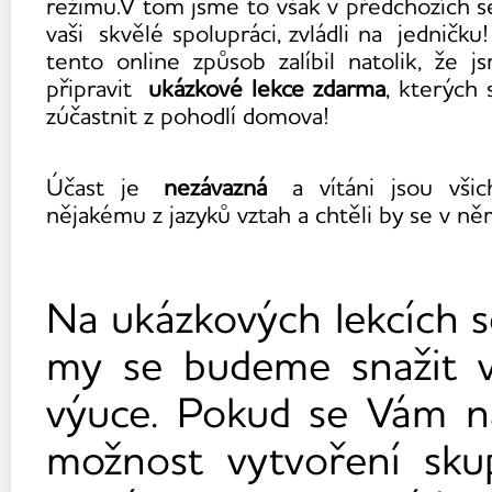
režimu.V tom jsme to však v předchozích s
vaši skvělé spolupráci, zvládli na jedničk
tento online způsob zalíbil natolik, že j
připravit
ukázkové lekce zdarma
, kterých
zúčastnit z pohodlí domova!
Účast je
nezávazná
a vítáni jsou všic
nějakému z jazyků vztah a chtěli by se v n
Na ukázkových lekcích s
my se budeme snažit 
výuce. Pokud se Vám náš
možnost vytvoření sku