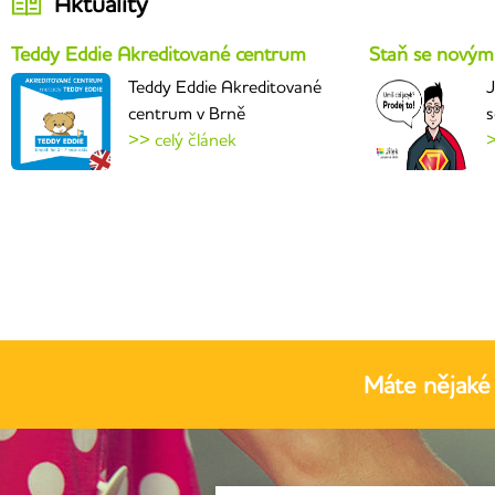
Aktuality
Teddy Eddie Akreditované centrum
Staň se novým
Teddy Eddie Akreditované
J
centrum v Brně
s
>> celý článek
>
Máte nějaké