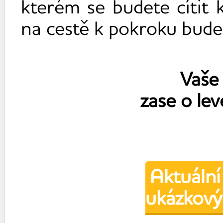
kterém se budete cítit
na cestě k pokroku bude
Vaše zn
zase o lev
Aktuá
ukázkový