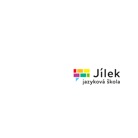
Jazykov
škola
Jílek