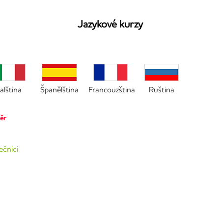
Jazykové kurzy
talština
Španělština
Francouzština
Ruština
běr
ečníci