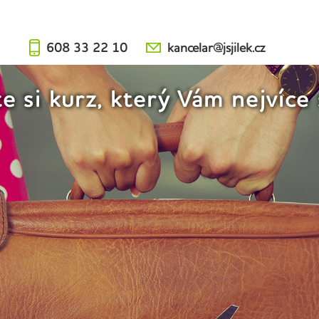
608 33 22 10
kancelar@jsjilek.cz
e si kurz, který Vám nejvíce