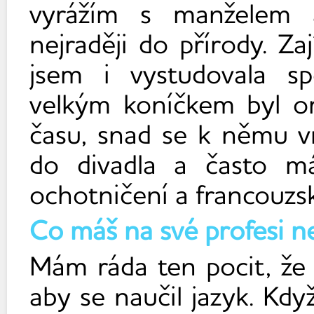
vyrážím s manželem 
nejraději do přírody. Za
jsem i vystudovala s
velkým koníčkem byl or
času, snad se k němu v
do divadla a často m
ochotničení a francouz
Co máš na své profesi n
Mám ráda ten pocit, ž
aby se naučil jazyk. Když