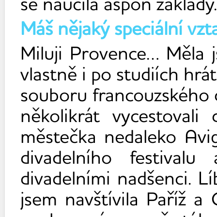
se naučila aspoň základ
Máš nějaký speciální vzta
Miluji Provence… Měla 
vlastně i po studiích hr
souboru francouzského d
několikrát vycestoval
městečka nedaleko Avig
divadelního festivalu
divadelními nadšenci. Lí
jsem navštívila Paříž a 