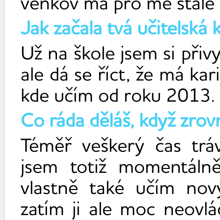
venkov má pro mě stále 
Jak začala tvá učitelská
Už na škole jsem si přiv
ale dá se říct, že má kar
kde učím od roku 2013
Co ráda děláš, když zrov
Téměř veškerý čas tr
jsem totiž momentáln
vlastně také učím nový 
zatím ji ale moc neov