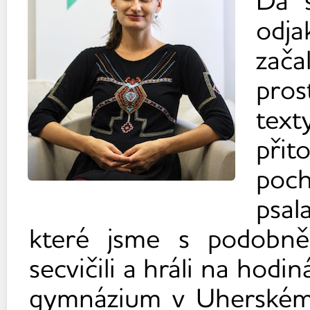
Dá s
odj
zača
pros
text
přit
poch
psal
které jsme s podobně
secvičili a hráli na hod
gymnázium v Uherském H