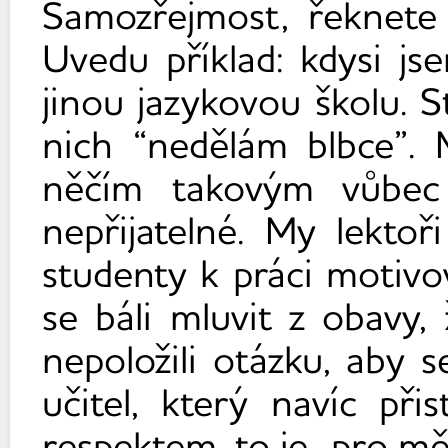
Samozřejmost, řeknete 
Uvedu příklad: kdysi js
jinou jazykovou školu. S
nich “nedělám blbce”. M
něčím takovým vůbec 
nepřijatelné. My lekto
studenty k práci motivo
se báli mluvit z obavy, 
nepoložili otázku, aby 
učitel, který navíc př
respektem, to je
pro m