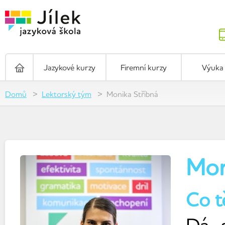
Jazykové kurzy
Firemní kurzy
Výuka 
Domů
Lektorský tým
Monika Stříbná
Mon
Co t