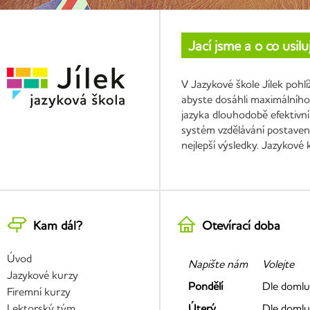
Jací jsme a o co usil
V Jazykové škole Jílek pohl
abyste dosáhli maximálního 
jazyka dlouhodobě efektivní
systém vzdělávání postavený
nejlepší výsledky. Jazykové
Kam dál?
Otevírací doba
Úvod
Napište nám
Volejte
Jazykové kurzy
Pondělí
Dle domlu
Firemní kurzy
Lektorský tým
Úterý
Dle domlu