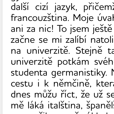
další cizí jazyk, přič
francouzština. Moje úva
ani za nic! To jsem ješt
začne se mi zalíbí natol
na univerzitě. Stejně t
univerzitě potkám své
studenta germanistiky. 
cestu i k němčině, kte
dnes můžu říct, že už se
mě láká italština, španě