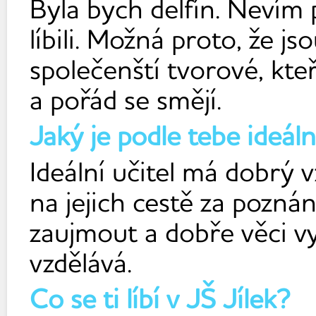
Byla bych delfín. Nevím p
líbili. Možná proto, že j
společenští tvorové, kteří
a pořád se smějí.
Jaký je podle tebe ideáln
Ideální učitel má dobrý 
na jejich cestě za pozná
zaujmout a dobře věci vy
vzdělává.
Co se ti líbí v JŠ Jílek?