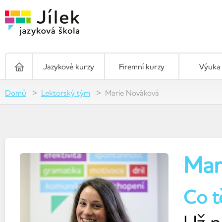
Jazykové kurzy
Firemní kurzy
Výuka 
Domů
Lektorský tým
Marie Nováková
Mar
Co t