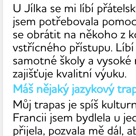
U Jílka se mi líbí přátel
jsem potřebovala pomoc
se obrátit na někoho z k
vstřícného přístupu. Líb
samotné školy a vysoké n
zajišťuje kvalitní výuku.
Máš nějaký jazykový tra
Můj trapas je spíš kultu
Francii jsem bydlela u j
přijela, pozvala mě dál, 