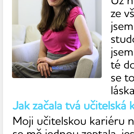
Už n
ze v
jsem
studo
jsem
té d
se t
lásk
Jak začala tvá učitelská 
Moji učitelskou kariéru 
se mě jednou zeptala, jes