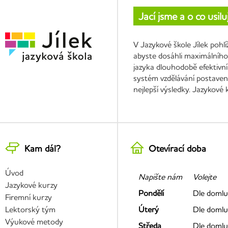
Jací jsme a o co usil
V Jazykové škole Jílek pohl
abyste dosáhli maximálního 
jazyka dlouhodobě efektivní
systém vzdělávání postavený
nejlepší výsledky. Jazykové
Kam dál?
Otevírací doba
Úvod
Napište nám
Volejte
Jazykové kurzy
Pondělí
Dle domlu
Firemní kurzy
Lektorský tým
Úterý
Dle domlu
Výukové metody
Středa
Dle domlu