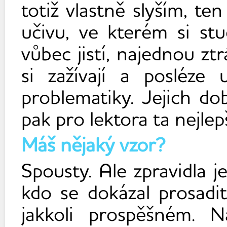
totiž vlastně slyším, t
učivu, ve kterém si stud
vůbec jistí, najednou zt
si zažívají a posléze 
problematiky. Jejich do
pak pro lektora ta nejle
Máš nějaký vzor?
Spousty. Ale zpravidla j
kdo se dokázal prosadit
jakkoli prospěšném. N