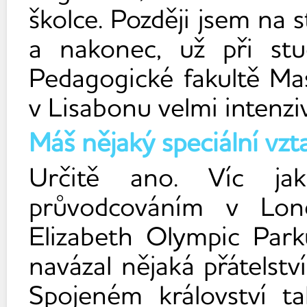
školce. Později jsem na
a nakonec, už při stu
Pedagogické fakultě Ma
v Lisabonu velmi intenz
Máš nějaký speciální vzta
Určitě ano. Víc 
průvodcováním v Lon
Elizabeth Olympic Par
navázal nějaká přátelst
Spojeném království t