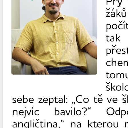
Prý 
žáků
počí
tak 
přes
chem
tomu
škol
sebe zeptal: „Co tě ve 
nejvíc bavilo?“ Odp
angličtina,“ na kterou 