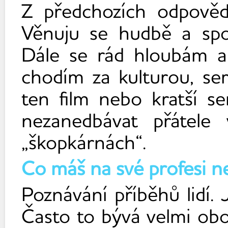
Z předchozích odpověd
Věnuju se hudbě a spor
Dále se rád hloubám a 
chodím za kulturou, s
ten film nebo kratší s
nezanedbávat přátele
„škopkárnách“.
Co máš na své profesi ne
Poznávání příběhů lidí. 
Často to bývá velmi oboh