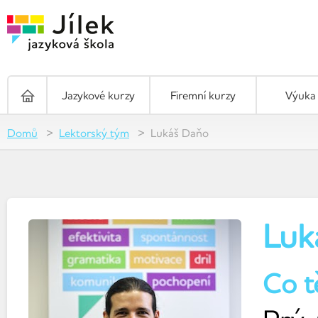
Jazykové kurzy
Firemní kurzy
Výuka 
Domů
Lektorský tým
Lukáš Daňo
Luk
Co t