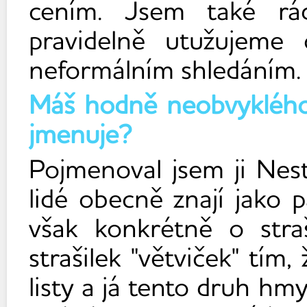
cením. Jsem také rád
pravidelně utužujeme
neformálním shledáním
Máš hodně neobvyklého 
jmenuje?
Pojmenoval jsem ji Nesty
lidé obecně znají jako 
však konkrétně o straš
strašilek "větviček" tím, 
listy a já tento druh hm