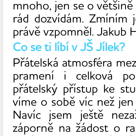
mnoho, jen se o většině p
rád dozvídám. Zmíním j
právě vzpomněl. Jakub H
Co se ti líbí v JŠ Jílek?
Přátelská atmosféra mez
pramení i celková p
přátelský přístup ke s
víme o sobě víc než jen 
Navíc jsem ještě neza
záporně na žádost o ra