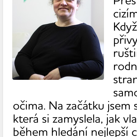
Přes
cizí
Když
přiv
rušti
rodn
stra
samo
očima. Na začátku jsem s
která si zamyslela, jak v
během hledání nejlepší c