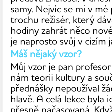
samy. Nejvíc se mi v mé p
trochu režisér, který 
hodiny zahrát něco novéh
je naprosto svůj v cizím
Máš nějaký vzor?
Můj vzor je pan profeso
nám teorii kultury a sou
přednášky nepoužíval žá
hlavě. A celá lekce byla 
přesně načasovaná. Když 