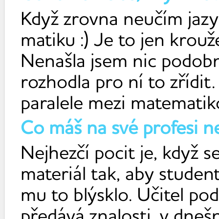
Když zrovna neučím jaz
matiku :) Je to jen krou
Nenašla jsem nic podobn
rozhodla pro ní to zřídit
paralele mezi matematiko
Co máš na své profesi ne
Nejhezčí pocit je, když 
materiál tak, aby studen
mu to blýsklo. Učitel po
předává znalosti, v dnešn