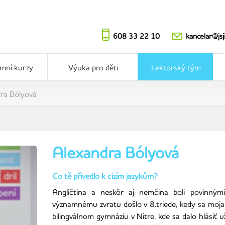
608 33 22 10
kancelar@jsj
emní kurzy
Výuka pro děti
Lektorský tým
ra Bólyová
Alexandra Bólyová
Co tě přivedlo k cizím jazykům?
Angličtina a neskôr aj nemčina boli povinnými
významnému zvratu došlo v 8.triede, kedy sa moj
bilingválnom gymnáziu v Nitre, kde sa dalo hlásiť u