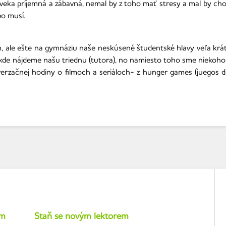
veka príjemná a zábavná, nemal by z toho mať stresy a mal by cho
bo musí.
 ale ešte na gymnáziu naše neskúsené študentské hlavy veľa krát 
kde nájdeme našu triednu (tutora), no namiesto toho sme niekoho tý
rzačnej hodiny o filmoch a seriáloch- z hunger games (juegos de
um
Staň se novým lektorem