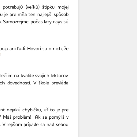
potrebujú (veľkú) štipku mojej
u je pre mňa ten najlepší spôsob
. Samozrejme, počas lazy days sú
ja ani ľudí. Hovorí sa o nich, že
ží im na kvalite svojich lektorov.
ch dovedností. V škole prevláda
nt nejakú chybičku, už to je pre
nu? Máš problém!
Ak sa pomýliš v
i. V lepšom prípade sa nad sebou