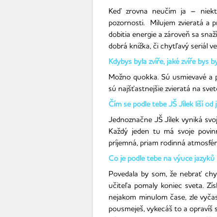
Keď zrovna neučím ja – niekto
pozornosti.
Milujem zvieratá a 
dobitia energie a zároveň sa sn
dobrá knižka, či chytľavý seriál 
Kdybys byla zvíře, jaké zvíře bys b
Možno quokka. Sú usmievavé a pri
sú najšťastnejšie zvieratá na sve
Čím se podle tebe JŠ Jílek liší od 
Jednoznačne JŠ Jílek vyniká svojo
Každý jeden tu má svoje povinno
príjemná, priam rodinná atmosféra
Co je podle tebe na výuce jazyků n
Povedala by som, že nebrať chyb
učiteľa pomaly koniec sveta. Zí
nejakom minulom čase, zle vyčas
pousmeješ, vykecáš to a opravíš