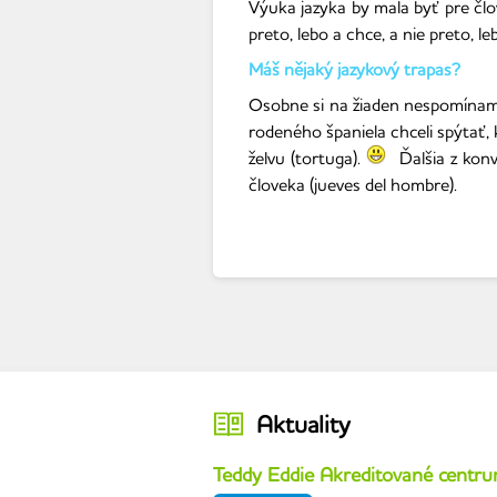
Výuka jazyka by mala byť pre člo
preto, lebo a chce, a nie preto, le
Máš nějaký jazykový trapas?
Osobne si na žiaden nespomínam,
rodeného španiela chceli spýtať, 
želvu (tortuga).
Ďalšia z konve
človeka (jueves del hombre).
Aktuality
Teddy Eddie Akreditované centr