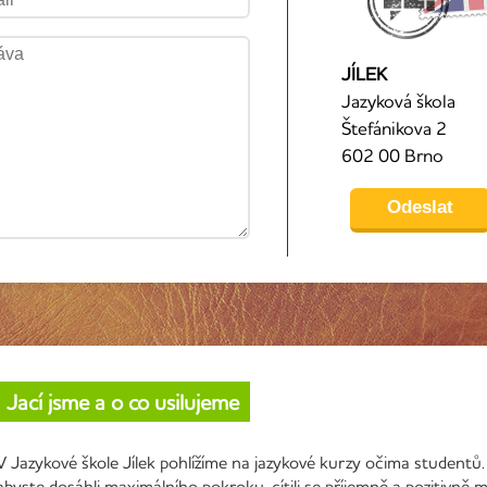
JÍLEK
Jazyková škola
Štefánikova 2
602 00 Brno
Jací jsme a o co usilujeme
V Jazykové škole Jílek pohlížíme na jazykové kurzy očima studentů.
abyste dosáhli maximálního pokroku, cítili se příjemně a pozitivně