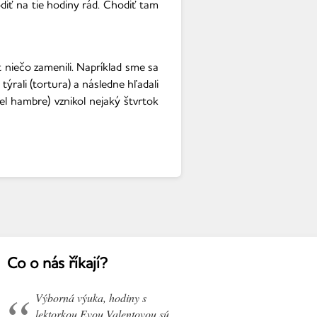
diť na tie hodiny rád. Chodiť tam
niečo zamenili. Napríklad sme sa
rali (tortura) a následne hľadali
l hambre) vznikol nejaký štvrtok
Co o nás říkají?
Výborná výuka, hodiny s
lektorkou Evou Valentovou sú