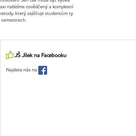
 praxi nabízíme osvědčený a komplexní
metody, který zajišťuje studentům ty
h semestrech.
JŠ Jílek na Facebooku
Najdete nás na