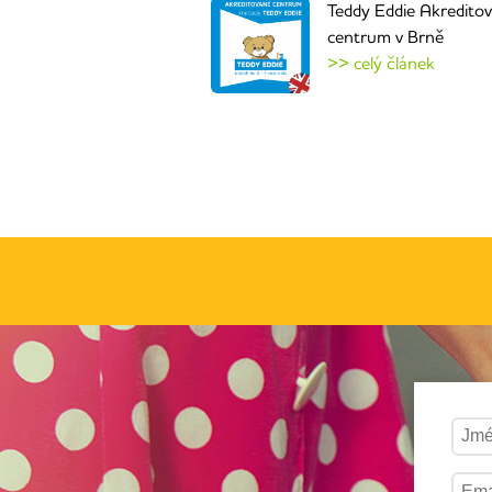
Teddy Eddie Akredito
centrum v Brně
>> celý článek