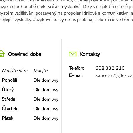
jazyka dlouhodobě efektivní a smysluplná. Díky více jak třicetileté
systém vzdělávání postavený na propojení drilové a komunikativní 
nejlepší výsledky. Jazykové kurzy u nás probíhají celoročně ve třec
Otevírací doba
Kontakty
Telefon:
608 332 210
Napište nám
Volejte
E-mail:
kancelar@jsjilek.cz
Pondělí
Dle domluvy
Úterý
Dle domluvy
Středa
Dle domluvy
Čtvrtek
Dle domluvy
Pátek
Dle domluvy