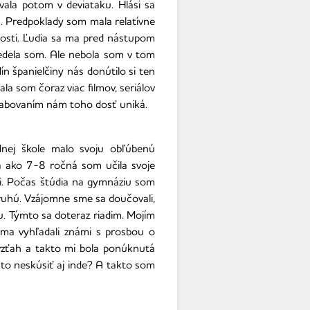
ovala potom v deviataku. Hlási sa
ma. Predpoklady som mala relatívne
nosti. Ľudia sa ma pred nástupom
evedela som. Ale nebola som v tom
 španielčiny nás donútilo si ten
čala som čoraz viac filmov, seriálov
 dabovaním nám toho dosť uniká.
dnej škole malo svoju obľúbenú
Ja ako 7-8 ročná som učila svoje
áci. Počas štúdia na gymnáziu som
druhú. Vzájomne sme sa doučovali,
u. Týmto sa doteraz riadim. Mojím
 ma vyhľadali známi s prosbou o
vzťah a takto mi bola ponúknutá
 to neskúsiť aj inde? A takto som