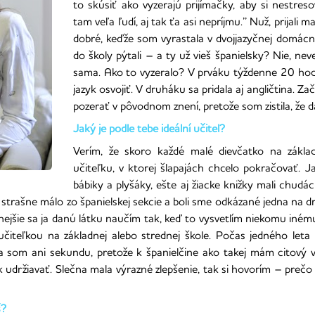
to skúsiť ako vyzerajú prijímačky, aby si nestres
tam veľa ľudí, aj tak ťa asi nepríjmu.’’
Nuž, prijali 
dobré, keďže som vyrastala v dvojjazyčnej domác
do školy pýtali – a ty už vieš španielsky? Nie, n
sama. Ako to vyzeralo? V prváku týždenne 20 hodín
jazyk osvojiť. V druháku sa pridala aj angličtina. Za
pozerať v pôvodnom znení, pretože som zistila, že
Jaký je podle tebe ideální učitel?
Verím, že skoro každé malé dievčatko na zákla
učiteľku, v ktorej šlapajách chcelo pokračovať. 
bábiky a plyšáky, ešte aj žiacke knižky mali chud
o strašne málo zo španielskej sekcie a boli sme odkázané jedna na 
vnejšie sa ja danú látku naučím tak, keď to vysvetlím niekomu iném
čiteľkou na základnej alebo strednej škole. Počas jedného leta
a som ani sekundu, pretože k španielčine ako takej mám citový 
udržiavať. Slečna mala výrazné zlepšenie, tak si hovorím – prečo
š?