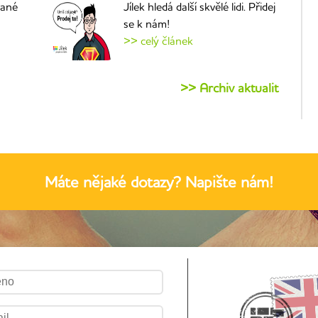
vané
Jílek hledá další skvělé lidi. Přidej
se k nám!
>> celý článek
>> Archiv aktualit
Máte nějaké dotazy? Napište nám!