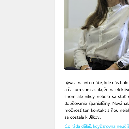
bývala na internáte, kde nás bol
a časom som zistila, že najefektí
snom ale nikdy nebolo sa stať u
doučovanie španielčiny. Neváhal
možnosť ten kontakt s ňou nejak 
sa dostala k Jílkovi.
Co ráda děláš, když zrovna neučí