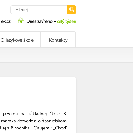
ilek.cz
Dnes zavřeno -
celý týden
O jazykové škole
Kontakty
 jazykmi na základnej škole. K
a mamka dozvedela o španielskom
ž aj z 8.ročníka.
Citujem : ,,Choď