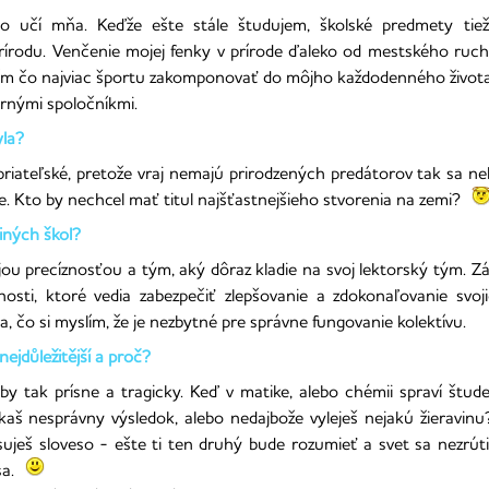
 učí mňa. Keďže ešte stále študujem, školské predmety tiež 
prírodu. Venčenie mojej fenky v prírode ďaleko od mestského ruch
ažím čo najviac športu zakomponovať do môjho každodenného života
vernými spoločníkmi.
yla?
ateľské, pretože vraj nemajú prirodzených predátorov tak sa nebo
te. Kto by nechcel mať titul najšťastnejšieho stvorenia na zemi?
jiných škol?
u precíznosťou a tým, aký dôraz kladie na svoj lektorský tým. Zále
sti, ktoré vedia zabezpečiť zlepšovanie a zdokonaľovanie svoji
, čo si myslím, že je nezbytné pre správne fungovanie kolektívu.
ejdůležitější a proč?
y tak prísne a tragicky. Keď v matike, alebo chémii spraví štude
skaš nesprávny výsledok, alebo nedajbože vyleješ nejakú žieravi
uješ sloveso - ešte ti ten druhý bude rozumieť a svet sa nezrút
 sa.