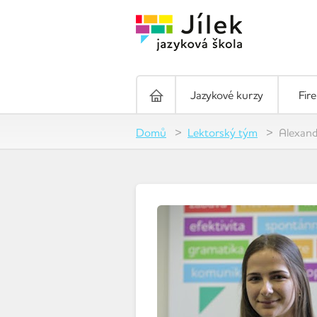
Jazykové kurzy
Fir
Domů
Lektorský tým
Alexand