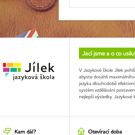
Jací jsme a o co usil
V Jazykové škole Jílek pohl
abyste dosáhli maximálního 
jazyka dlouhodobě efektivní
systém vzdělávání postavený
nejlepší výsledky. Jazykové
Kam dál?
Otevírací doba