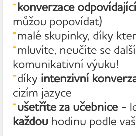
konverzace odpovídajíc
můžou popovídat)
malé skupinky, díky kt
mluvíte, neučíte se dalš
komunikativní výuku!
díky
intenzivní konverza
cizím jazyce
ušetříte za učebnice
- l
každou
hodinu podle vaš