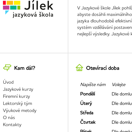
V Jazykové škole Jílek pohl
abyste dosáhli maximálního 
jazyka dlouhodobě efektivní
systém vzdělávání postavený
nejlepší výsledky. Jazykové
Kam dál?
Otevírací doba
Úvod
Napište nám
Volejte
Jazykové kurzy
Pondělí
Dle domlu
Firemní kurzy
Lektorský tým
Úterý
Dle domlu
Výukové metody
Středa
Dle domlu
O nás
Čtvrtek
Dle domlu
Kontakty
Pátek
Dle domlu