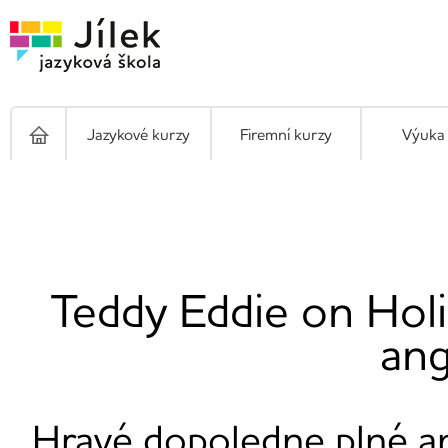
Jazykové kurzy
Firemní kurzy
Výuka 
Teddy Eddie on Holi
ang
Hravé dopoledne plné ang