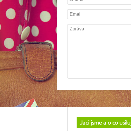
Jací jsme a o co usil