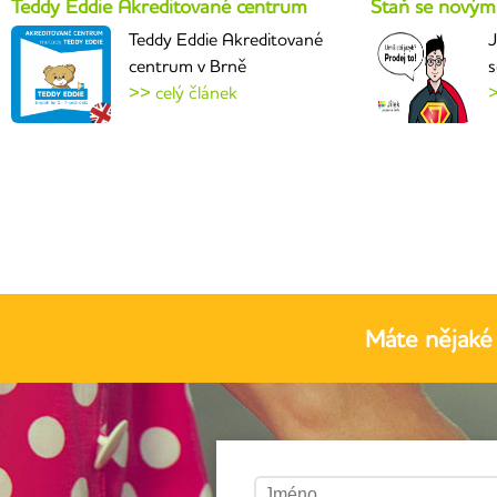
Teddy Eddie Akreditované centrum
Staň se novým
Teddy Eddie Akreditované
J
centrum v Brně
s
>> celý článek
>
Máte nějaké