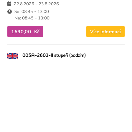
22.8.2026 - 23.8.2026
So: 08:45 - 13:00
Ne: 08:45 - 13:00
1690,00 Kč
Více informací
005A-2603-II stupeň (podzim)
Angličtina
Mírně pokročilí 2 (A2+)
5.10.2026 - 11.2.2027
Po: 15:15 - 16:15
Čt: 15:15 - 16:15
7690,00 Kč
Více informací
003A-2603-VZD (podzim)