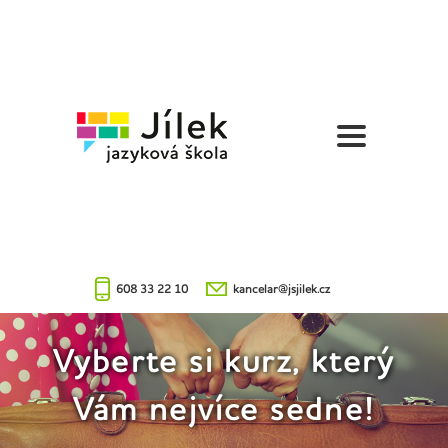
Jazyková
škola
Jílek
608 33 22 10
kancelar@jsjilek.cz
Vyberte si kurz, který
Vám nejvíce sedne!