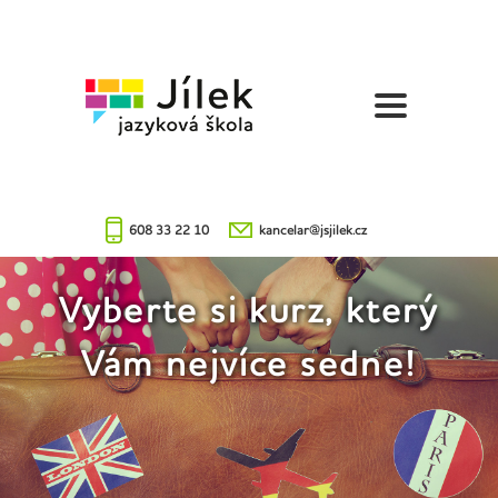
Jazyková
škola
Jílek
608 33 22 10
kancelar@jsjilek.cz
Vyberte si kurz, který
Vám nejvíce sedne!