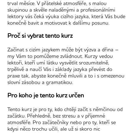
trval měsíce. V přátelské atmosféře, s malou
skupinou a skvěle naladěnými a profesionálními
lektory vás čeká výuka cizího jazyka, která Vás bude
konečně bavit a motivovat k dalšímu posunu.
Proč si vybrat tento kurz
Začínat s cizím jazykem může být výzva a dřina –
my Vám to pomůžeme zvládnout. Kurzy vedou
lektoři, kteří umí látku vysvětlit srozumitelně,
trpělivě a naučí Vás i základy jazyka převést do
praxe tak, abyste konečně mluvili a to i s omezenou
slovní zásobou a gramatikou.
Pro koho je tento kurz určen
Tento kurz je pro ty, kdo chtějí začít s němčinou od
začátku. Přehledně, bez stresu a v příjemné
atmosféře. Pro začátečníky nebo pro ty, kteří se
kdysi něco trochu učili, ale už si skoro nic