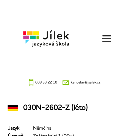
Jazyková
škola
Jílek
608 33 22 10
kancelar@jsjilek.cz
030N-2602-Z (léto)
Jazyk:
Němčina
Úroveň:
Začátečníci 1 (A0+)