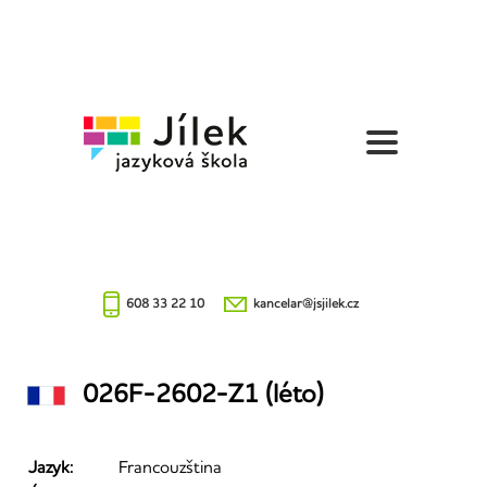
Jazyková
škola
Jílek
608 33 22 10
kancelar@jsjilek.cz
026F-2602-Z1 (léto)
Jazyk:
Francouzština