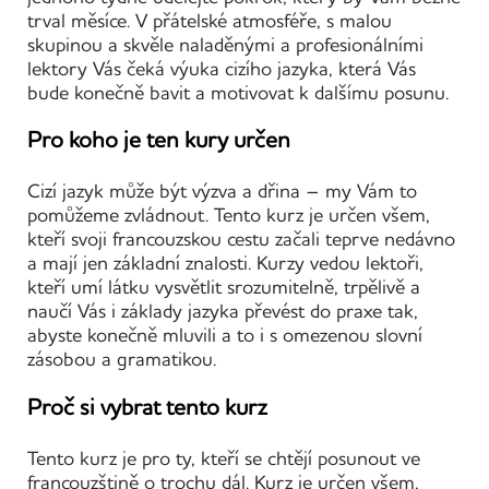
trval měsíce. V přátelské atmosféře, s malou
skupinou a skvěle naladěnými a profesionálními
lektory Vás čeká výuka cizího jazyka, která Vás
bude konečně bavit a motivovat k dalšímu posunu.
Pro koho je ten kury určen
Cizí jazyk může být výzva a dřina – my Vám to
pomůžeme zvládnout. Tento kurz je určen všem,
kteří svoji francouzskou cestu začali teprve nedávno
a mají jen základní znalosti. Kurzy vedou lektoři,
kteří umí látku vysvětlit srozumitelně, trpělivě a
naučí Vás i základy jazyka převést do praxe tak,
abyste konečně mluvili a to i s omezenou slovní
zásobou a gramatikou.
Proč si vybrat tento kurz
Tento kurz je pro ty, kteří se chtějí posunout ve
francouzštině o trochu dál. Kurz je určen všem,