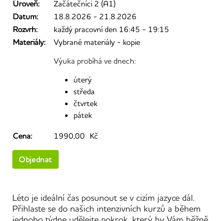
Úroveň:
Začátečníci 2 (A1)
Datum:
18.8.2026 - 21.8.2026
Rozvrh:
každý pracovní den 16:45 - 19:15
Materiály:
Vybrané materiály - kopie
Výuka probíhá ve dnech:
úterý
středa
čtvrtek
pátek
Cena:
1990,00 Kč
Objednat
Léto je ideální čas posunout se v cizím jazyce dál.
Přihlaste se do našich intenzivních kurzů a během
jednoho týdne udělejte pokrok, který by Vám běžně