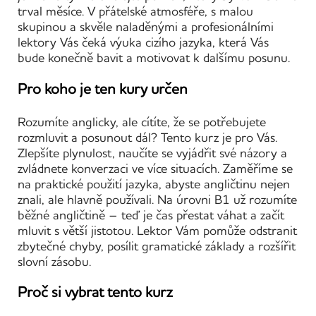
trval měsíce. V přátelské atmosféře, s malou
skupinou a skvěle naladěnými a profesionálními
lektory Vás čeká výuka cizího jazyka, která Vás
bude konečně bavit a motivovat k dalšímu posunu.
Pro koho je ten kury určen
Rozumíte anglicky, ale cítíte, že se potřebujete
rozmluvit a posunout dál? Tento kurz je pro Vás.
Zlepšíte plynulost, naučíte se vyjádřit své názory a
zvládnete konverzaci ve více situacích. Zaměříme se
na praktické použití jazyka, abyste angličtinu nejen
znali, ale hlavně používali. Na úrovni B1 už rozumíte
běžné angličtině – teď je čas přestat váhat a začít
mluvit s větší jistotou. Lektor Vám pomůže odstranit
zbytečné chyby, posílit gramatické základy a rozšířit
slovní zásobu.
Proč si vybrat tento kurz