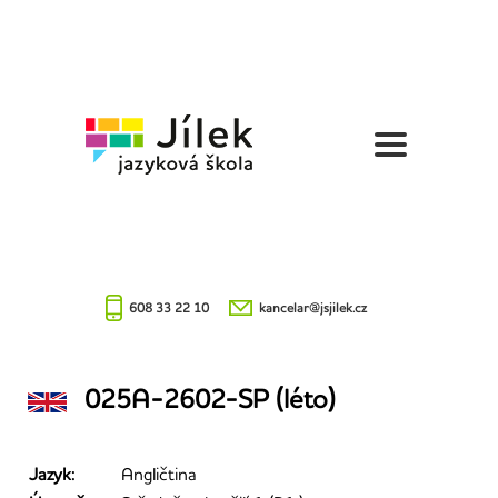
Jazyková
škola
Jílek
608 33 22 10
kancelar@jsjilek.cz
025A-2602-SP (léto)
Jazyk:
Angličtina