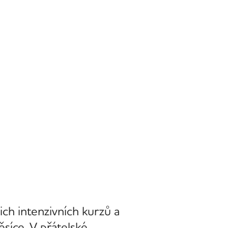
šich intenzivních kurzů a
síce. V přátelské