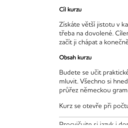
Cíl kurzu
Získáte větší jistotu v
třeba na dovolené. Cíle
začít ji chápat a konečn
Obsah kurzu
Budete se učit praktick
mluvit. Všechno si hned
průřez německou gramati
Kurz se otevře při počt
Procvičujte si jazyk i d