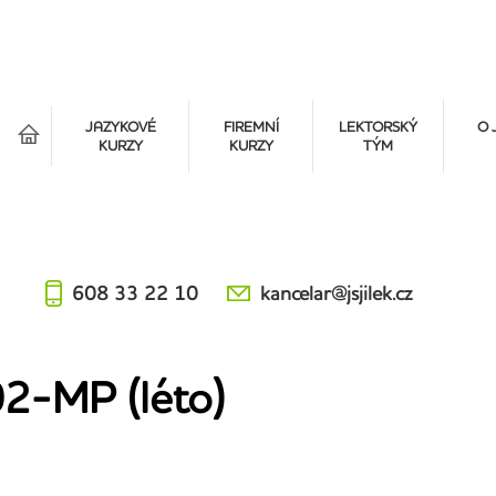
á
JAZYKOVÉ
FIREMNÍ
LEKTORSKÝ
O 
KURZY
KURZY
TÝM
608 33 22 10
kancelar@jsjilek.cz
-MP (léto)