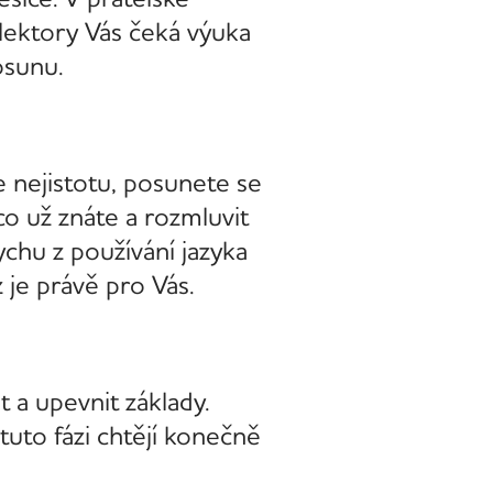
lektory Vás čeká výuka
osunu.
e nejistotu, posunete se
o už znáte a rozmluvit
chu z používání jazyka
 je právě pro Vás.
 a upevnit základy.
tuto fázi chtějí konečně