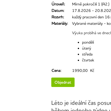
Úroveň:
Mírně pokročilí 1 (A2.)
Datum:
17.8.2026 - 20.8.20
Rozvrh:
každý pracovní den 16
Materiály:
Vybrané materiály - ko
Výuka probíhá ve dnec
pondělí
úterý
středa
čtvrtek
Cena:
1990,00 Kč
Objednat
Léto je ideální čas posu
během jednoho týdne ud