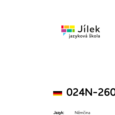
Jazykov
škola
Jílek
024N-2602
Jazyk:
Němčina