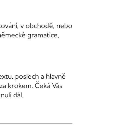
stování, v obchodě, nebo
í německé gramatice,
extu, poslech a hlavně
k za krokem. Čeká Vás
uli dál.