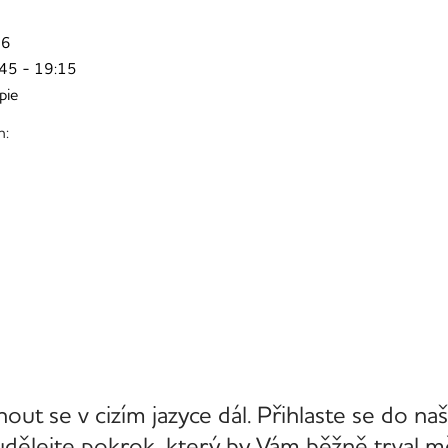
26
:45 - 19:15
pie
h:
nout se v cizím jazyce dál. Přihlaste se do na
ělejte pokrok, který by Vám běžně trval mě