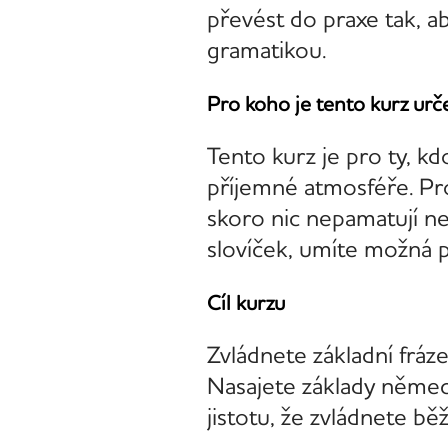
převést do praxe tak, a
gramatikou.
Pro koho je tento kurz urč
Tento kurz je pro ty, kd
příjemné atmosféře. Pro 
skoro nic nepamatují ne
slovíček, umíte možná po
Cíl kurzu
Zvládnete základní fráze
Nasajete základy německ
jistotu, že zvládnete bě