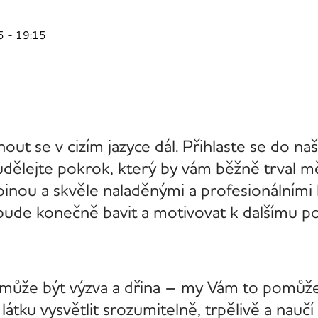
5 - 19:15
nout se v cizím jazyce dál. Přihlaste se do na
ělejte pokrok, který by vám běžně trval mě
inou a skvěle naladěnými a profesionálními 
s bude konečně bavit a motivovat k dalšímu p
m může být výzva a dřina – my Vám to pomůž
látku vysvětlit srozumitelně, trpělivě a naučí 