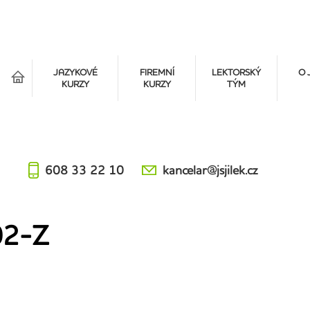
á
JAZYKOVÉ
FIREMNÍ
LEKTORSKÝ
O 
KURZY
KURZY
TÝM
608 33 22 10
kancelar@jsjilek.cz
2-Z