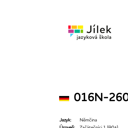
Jazykov
škola
Jílek
016N-260
Jazyk:
Němčina
Úroveň:
Začátečníci 1 (A0+)