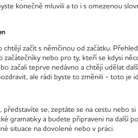
byste konečně mluvili a to i s omezenou slov
en
o chtějí začít s němčinou od začátku. Přehled
začátečníky nebo pro ty, kteří se kdysi něco t
bo začali teprve nedávno a chtějí udělat dalš
zdravit, ale rádi byste to změnili - toto je i
, představíte se, zeptáte se na cestu nebo si
é gramatiky a budete připraveni na další pos
žné situace na dovolené nebo v práci.