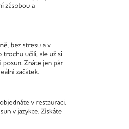
ní zásobou a
ně, bez stresu a v
rochu učili, ale už si
í posun. Znáte jen pár
deální začátek.
 objednáte v restauraci.
un v jazykce. Získáte