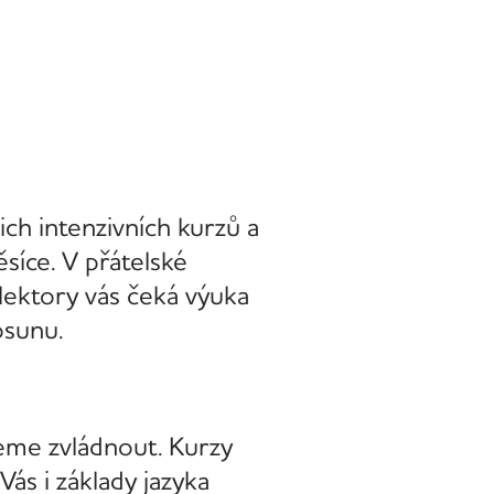
šich intenzivních kurzů a
síce. V přátelské
lektory vás čeká výuka
osunu.
eme zvládnout. Kurzy
Vás i základy jazyka