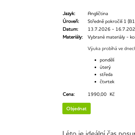
Jazyk:
Angličtina
Úroveň:
Středně pokročilí 1 (B1
Datum:
13.7.2026 - 16.7.20
Materiály:
Vybrané materiály - ko
Výuka probíhá ve dnec
pondělí
úterý
středa
čtvrtek
Cena:
1990,00 Kč
Objednat
Léto je ideální čas posu