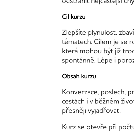
odstranit nejčastější chy
Cíl kurzu
Zlepšíte plynulost, zba
tématech. Cílem je se r
která mohou být již tro
spontánně. Lépe i poroz
Obsah kurzu
Konverzace, poslech, pra
cestách i v běžném živo
přesněji vyjadřovat.
Kurz se otevře při počt