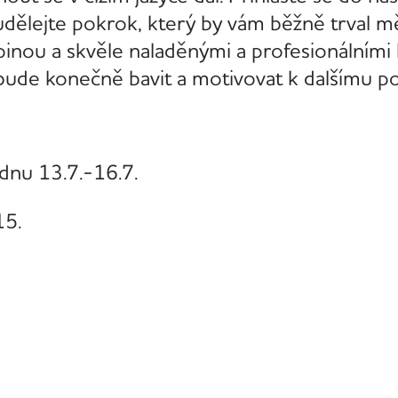
ělejte pokrok, který by vám běžně trval mě
inou a skvěle naladěnými a profesionálními 
s bude konečně bavit a motivovat k dalšímu p
dnu 13.7.-16.7.
15.