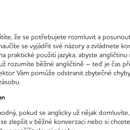
ítíte, že se potřebujete rozmluvit a posunou
 naučíte se vyjádřit své názory a zvládnete ko
a praktické použití jazyka, abyste angličtinu 
už rozumíte běžné angličtině – teď je čas pře
. Lektor Vám pomůže odstranit zbytečné chyby,
 zásobu.
en
hodný, pokud se anglicky už nějak domluvíte,
 se zlepšit v běžné konverzaci nebo si chcet