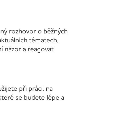
zený rozhovor o běžných
aktuálních tématech,
ní názor a reagovat
ijete při práci, na
které se budete lépe a