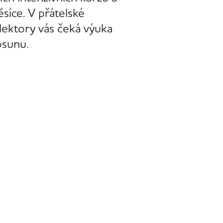
síce. V přátelské
lektory vás čeká výuka
osunu.