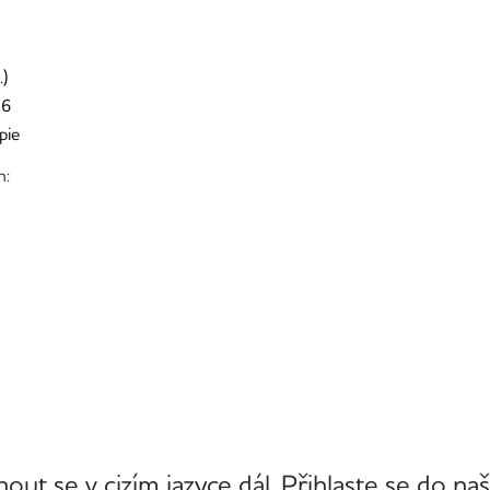
.)
26
pie
h:
nout se v cizím jazyce dál. Přihlaste se do na