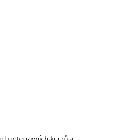
šich intenzivních kurzů a