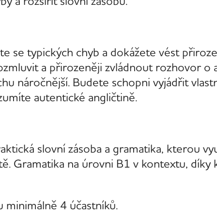
by a rozšířit slovní zásobu.
víte se typických chyb a dokážete vést přiro
ozmluvit a přirozeněji zvládnout rozhovor o 
chu náročnější. Budete schopni vyjádřit vlast
umíte autentické angličtině.
ktická slovní zásoba a gramatika, kterou využ
tě. Gramatika na úrovni B1 v kontextu, díky 
u minimálně 4 účastníků.