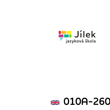
Jazykov
škola
Jílek
010A-260