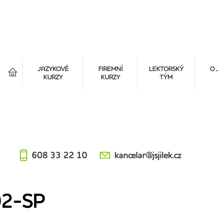
á
JAZYKOVÉ
FIREMNÍ
LEKTORSKÝ
O 
KURZY
KURZY
TÝM
608 33 22 10
kancelar@jsjilek.cz
2-SP