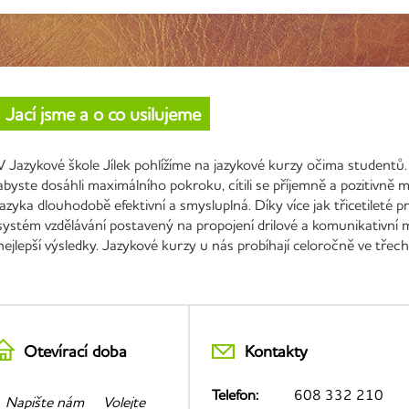
Jací jsme a o co usilujeme
V Jazykové škole Jílek pohlížíme na jazykové kurzy očima studentů.
abyste dosáhli maximálního pokroku, cítili se příjemně a pozitivně
jazyka dlouhodobě efektivní a smysluplná. Díky více jak třicetileté
systém vzdělávání postavený na propojení drilové a komunikativní 
nejlepší výsledky. Jazykové kurzy u nás probíhají celoročně ve třec
Otevírací doba
Kontakty
Telefon:
608 332 210
Napište nám
Volejte