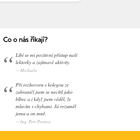
Co o nás říkají?
Líbí se mi pozitivní přístup naší
lektorky a zajímavé aktivity.
Michaela
Při rozhovoru s kolegou ze
zahraničí jsem se necítil jako
blbec a i když jsem věděl, že
mluvím s chybami. Já rozuměl
jemu a on mně.
Ing. Petr Pernica