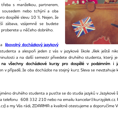
u třeba s manželkou, partnerem,
u, sousedem nebo tchýní a oba
o dospělé slevu 10 %. Nejen, že
tší zábava, vzájemně se budete
o proberete u něčeho dobrého.
 na
libovolný docházkový jazykový
studenta a alespoň jeden z vás v jazykové škole Jílek ještě ni
minulosti a na další semestr přivedete druhého studenta, který je 
t na všechny docházkové kurzy pro dospělé v podzimním i j
en v případě, že oba docházíte na stejný kurz. Sleva se nevztahuje 
jméno druhého studenta a pusťte se do studia jazyků v Jazykové š
na telefonu
608 332 210
nebo na emailu kancelar@kurzyjilek.cz. Po
k.cz) a my Vás rádi, ZDARMA a kvalitně otestujeme a doporučíme V