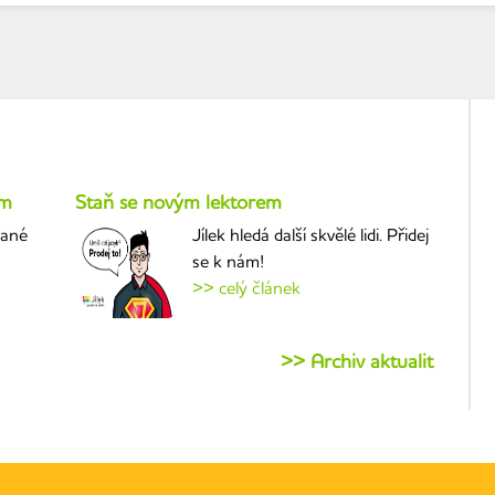
um
Staň se novým lektorem
vané
Jílek hledá další skvělé lidi. Přidej
se k nám!
>> celý článek
>> Archiv aktualit