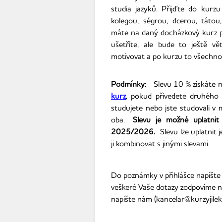
studia jazyků. Přijďte do kurz
kolegou, ségrou, dcerou, táto
máte na daný docházkový kurz pr
ušetříte, ale bude to ještě vě
motivovat a po kurzu to všechn
Podmínky:
Slevu 10 % získáte
kurz
, pokud přivedete druhého 
studujete nebo jste studovali v 
oba.
Slevu je možné uplatni
2025/2026.
Slevu lze uplatnit j
ji kombinovat s jinými slevami.
Do poznámky v přihlášce napište 
veškeré Vaše dotazy zodpovíme 
napište nám (kancelar@kurzyjile