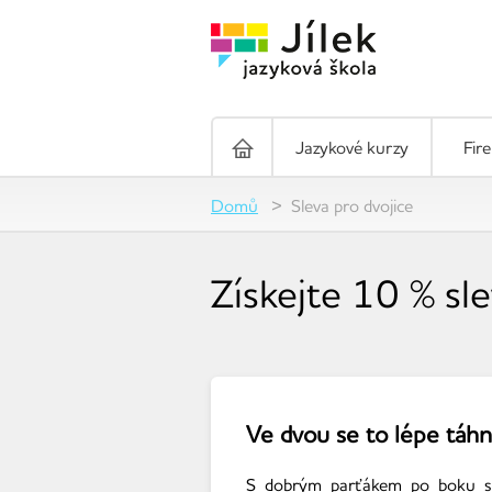
Jazykové kurzy
Fir
Domů
Sleva pro dvojice
Získejte 10 % sl
Ve dvou se to lépe táh
S dobrým parťákem po boku s