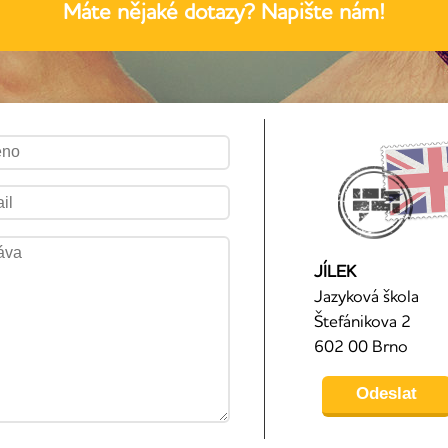
Máte nějaké dotazy? Napište nám!
JÍLEK
Jazyková škola
Štefánikova 2
602 00 Brno