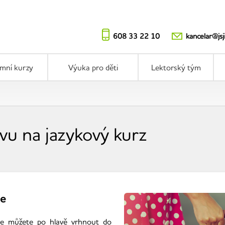
608 33 22 10
kancelar@jsj
emní kurzy
Výuka pro děti
Lektorský tým
evu na jazykový kurz
ne
e můžete po hlavě vrhnout do