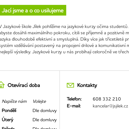
Jací jsme a o co usilujeme
V Jazykové škole Jílek pohlížíme na jazykové kurzy očima studentů.
abyste dosáhli maximálního pokroku, cítili se příjemně a pozitivně
jazyka dlouhodobě efektivní a smysluplná. Díky více jak třicetileté
systém vzdělávání postavený na propojení drilové a komunikativní 
nejlepší výsledky. Jazykové kurzy u nás probíhají celoročně ve třec
Otevírací doba
Kontakty
Telefon:
608 332 210
Napište nám
Volejte
E-mail:
kancelar@jsjilek.cz
Pondělí
Dle domluvy
Úterý
Dle domluvy
Středa
Dle domluvy