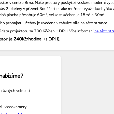
stor v centru Brna. Naše prostory poskytují veškeré moderní vyba
 vás 2 učebny v přízemí. Součástí je také možnost využít kuchyňku
telná plocha přesahuje 60m², velikost učeben je 15m² a 30m².
ho pronájmu učebny je uvedena v tabulce níže na této stránce.
í data projektoru za 700 Kč/den + DPH. Více informací
na této str
stor je
240Kč/hodina
(s DPH).
nabízíme?
 různých velikostí
ení
videokamery