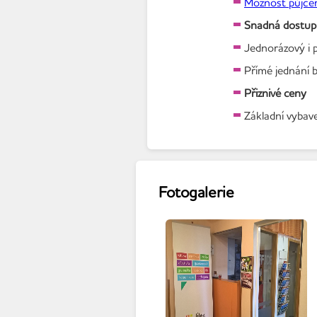
Možnost půjč
Snadná dostup
Jednorázový i 
Přímé jednání b
Přiznivé ceny
Základní vybave
Fotogalerie