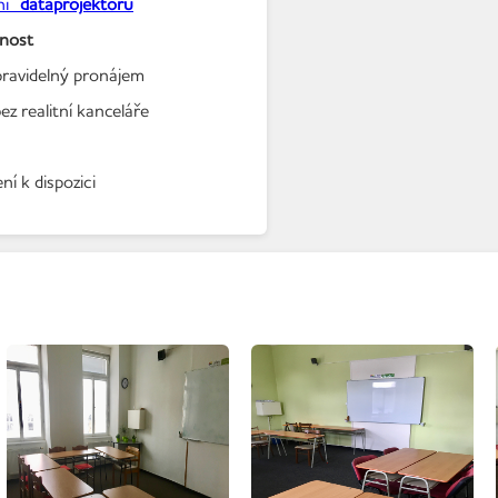
ení
dataprojektoru
nost
pravidelný pronájem
ez realitní kanceláře
ní k dispozici