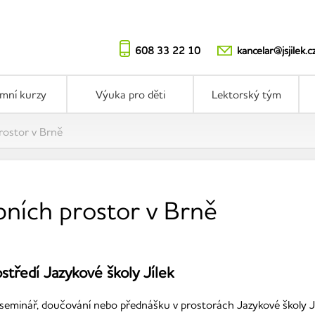
608 33 22 10
kancelar@jsjilek.c
emní kurzy
Výuka pro děti
Lektorský tým
rostor v Brně
ních prostor v Brně
středí Jazykové školy Jílek
, seminář, doučování nebo přednášku v prostorách Jazykové školy Jí