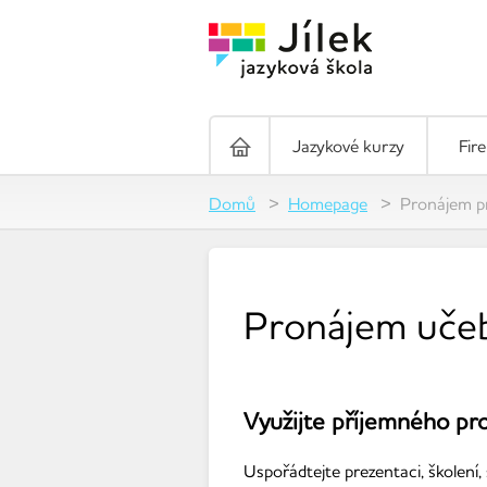
Jazykové kurzy
Fir
Domů
Homepage
Pronájem p
Pronájem učeb
Využijte příjemného pro
Uspořádtejte prezentaci, školení