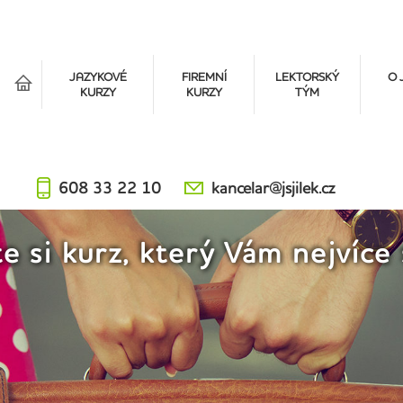
á
JAZYKOVÉ
FIREMNÍ
LEKTORSKÝ
O 
KURZY
KURZY
TÝM
608 33 22 10
kancelar@jsjilek.cz
e si kurz, který Vám nejvíce