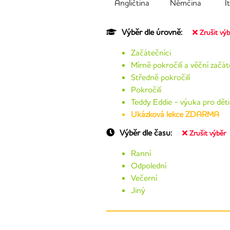
Angličtina
Němčina
I
Výběr dle úrovně:
Zrušit vý
Začátečníci
Mírně pokročilí a věční začát
Středně pokročilí
Pokročilí
Teddy Eddie - výuka pro děti
Ukázková lekce ZDARMA
Výběr dle času:
Zrušit výběr
Ranní
Odpolední
Večerní
Jiný