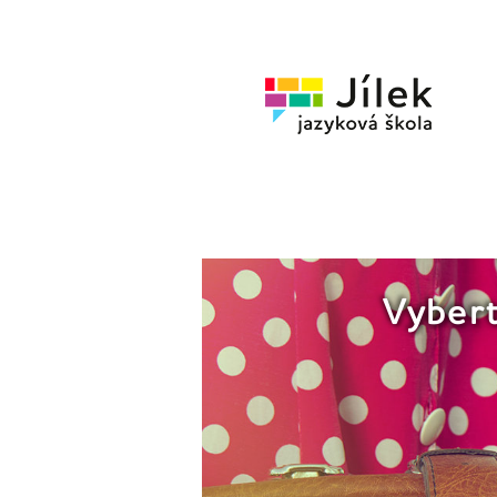
Jazykov
škola
Jílek
Vybert