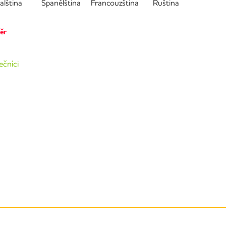
talština
Španělština
Francouzština
Ruština
běr
ečníci