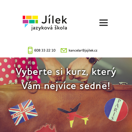
Jazyková
škola
Jílek
608 33 22 10
kancelar@jsjilek.cz
Vyberte si kurz, který
Vám nejvíce sedne!