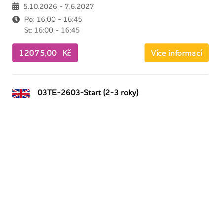
5.10.2026 - 7.6.2027
Po: 16:00 - 16:45
St: 16:00 - 16:45
12075,00 Kč
Více informací
03TE-2603-Start (2-3 roky)
Angličtina
Teddy Eddie - výuka pro děti (-)
5.10.2026 - 14.6.2027
Po: 16:55 - 17:35
6975,00 Kč
Více informací
01TE-2603-Standard (4-5 let)