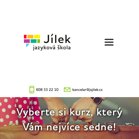
Jazyková
škola
Jílek
608 33 22 10
kancelar@jsjilek.cz
Vyberte si kurz, který
Vám nejvíce sedne!