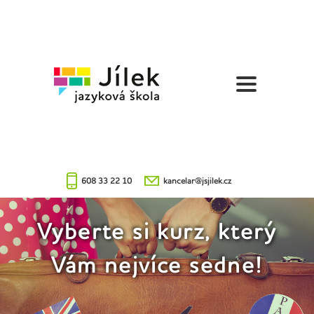
Jazyková
škola
Jílek
608 33 22 10
kancelar@jsjilek.cz
Vyberte si kurz, který
Vám nejvíce sedne!