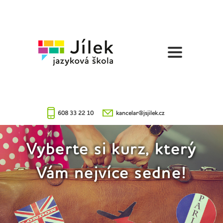
Jazyková
škola
Jílek
608 33 22 10
kancelar@jsjilek.cz
Vyberte si kurz, který
Vám nejvíce sedne!