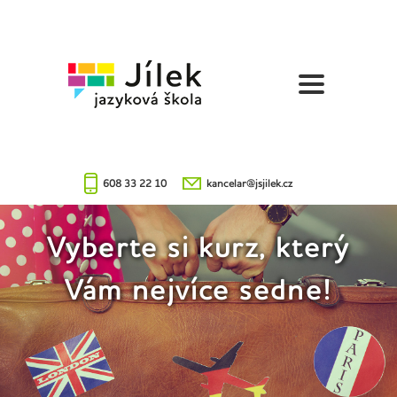
Jazyková
škola
Jílek
608 33 22 10
kancelar@jsjilek.cz
Vyberte si kurz, který
Vám nejvíce sedne!