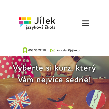
Jazyková
škola
Jílek
608 33 22 10
kancelar@jsjilek.cz
Vyberte si kurz, který
Vám nejvíce sedne!