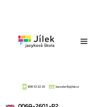
Jazyková
škola
Jílek
608 33 22 10
kancelar@jsjilek.cz
006A-2601-P2