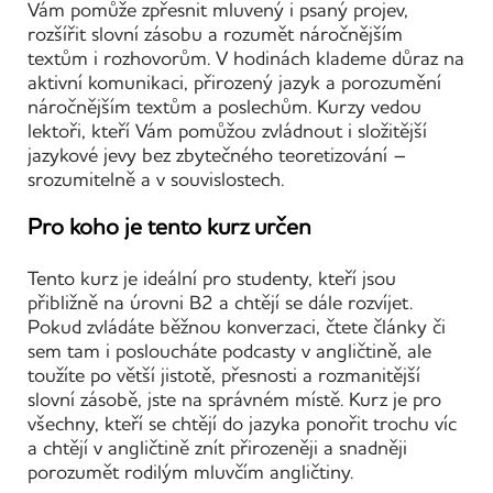
Vám pomůže zpřesnit mluvený i psaný projev,
rozšířit slovní zásobu a rozumět náročnějším
textům i rozhovorům. V hodinách klademe důraz na
aktivní komunikaci, přirozený jazyk a porozumění
náročnějším textům a poslechům. Kurzy vedou
lektoři, kteří Vám pomůžou zvládnout i složitější
jazykové jevy bez zbytečného teoretizování –
srozumitelně a v souvislostech.
Pro koho je tento kurz určen
Tento kurz je ideální pro studenty, kteří jsou
přibližně na úrovni B2 a chtějí se dále rozvíjet.
Pokud zvládáte běžnou konverzaci, čtete články či
sem tam i posloucháte podcasty v angličtině, ale
toužíte po větší jistotě, přesnosti a rozmanitější
slovní zásobě, jste na správném místě. Kurz je pro
všechny, kteří se chtějí do jazyka ponořit trochu víc
a chtějí v angličtině znít přirozeněji a snadněji
porozumět rodilým mluvčím angličtiny.