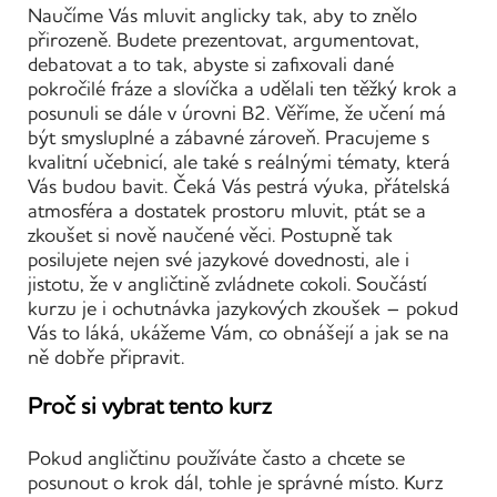
Naučíme Vás mluvit anglicky tak, aby to znělo
přirozeně. Budete prezentovat, argumentovat,
debatovat a to tak, abyste si zafixovali dané
pokročilé fráze a slovíčka a udělali ten těžký krok a
posunuli se dále v úrovni B2. Věříme, že učení má
být smysluplné a zábavné zároveň. Pracujeme s
kvalitní učebnicí, ale také s reálnými tématy, která
Vás budou bavit. Čeká Vás pestrá výuka, přátelská
atmosféra a dostatek prostoru mluvit, ptát se a
zkoušet si nově naučené věci. Postupně tak
posilujete nejen své jazykové dovednosti, ale i
jistotu, že v angličtině zvládnete cokoli. Součástí
kurzu je i ochutnávka jazykových zkoušek – pokud
Vás to láká, ukážeme Vám, co obnášejí a jak se na
ně dobře připravit.
Proč si vybrat tento kurz
Pokud angličtinu používáte často a chcete se
posunout o krok dál, tohle je správné místo. Kurz