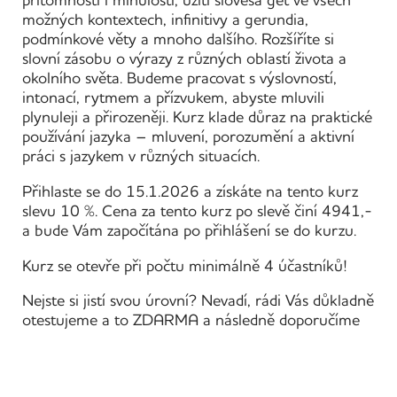
přítomnosti i minulosti, užití slovesa get ve všech
možných kontextech, infinitivy a gerundia,
podmínkové věty a mnoho dalšího. Rozšíříte si
slovní zásobu o výrazy z různých oblastí života a
okolního světa. Budeme pracovat s výslovností,
intonací, rytmem a přízvukem, abyste mluvili
plynuleji a přirozeněji. Kurz klade důraz na praktické
používání jazyka – mluvení, porozumění a aktivní
práci s jazykem v různých situacích.
Přihlaste se do 15.1.2026 a získáte na tento kurz
slevu 10 %. Cena za tento kurz po slevě činí 4941,-
a bude Vám započítána po přihlášení se do kurzu.
Kurz se otevře při počtu minimálně 4 účastníků!
Nejste si jistí svou úrovní? Nevadí, rádi Vás důkladně
otestujeme a to ZDARMA a následně doporučíme
kurz, který přesně odpovídá Vaší úrovni. Napište
nám na kancelar@kurzyjilek.cz, že máte zájem o
TEST a také jaké kurzy zvažujete.