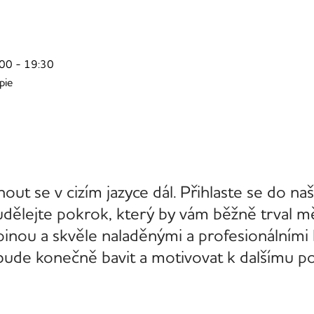
5
:00 - 19:30
pie
nout se v cizím jazyce dál. Přihlaste se do na
ělejte pokrok, který by vám běžně trval mě
inou a skvěle naladěnými a profesionálními 
s bude konečně bavit a motivovat k dalšímu p