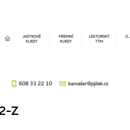
á
JAZYKOVÉ
FIREMNÍ
LEKTORSKÝ
O 
KURZY
KURZY
TÝM
608 33 22 10
kancelar@jsjilek.cz
2-Z