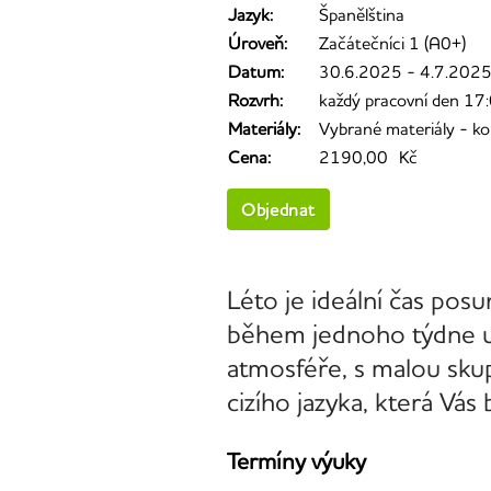
Jazyk:
Španělština
Úroveň:
Začátečníci 1 (A0+)
Datum:
30.6.2025 - 4.7.202
Rozvrh:
každý pracovní den 17
Materiály:
Vybrané materiály - ko
Cena:
2190,00 Kč
Objednat
Léto je ideální čas posu
během jednoho týdne ud
atmosféře, s malou skup
cizího jazyka, která Vá
Termíny výuky