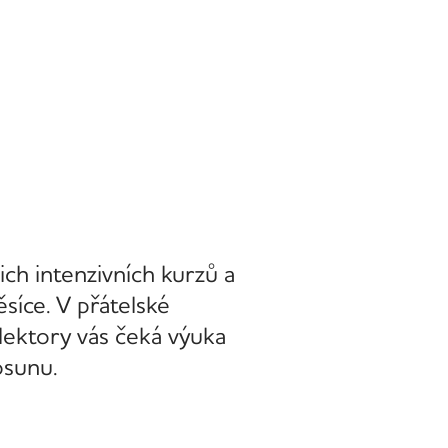
šich intenzivních kurzů a
síce. V přátelské
lektory vás čeká výuka
osunu.