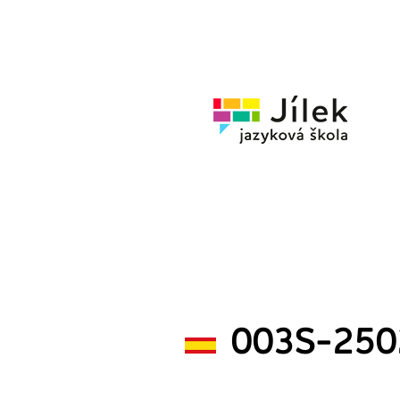
Jazykov
škola
Jílek
003S-250