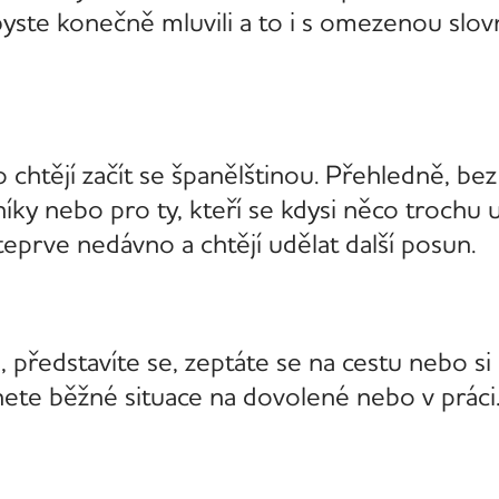
byste konečně mluvili a to i s omezenou slov
o chtějí začít se španělštinou. Přehledně, be
ky nebo pro ty, kteří se kdysi něco trochu uči
teprve nedávno a chtějí udělat další posun.
, představíte se, zeptáte se na cestu nebo si
dnete běžné situace na dovolené nebo v práci