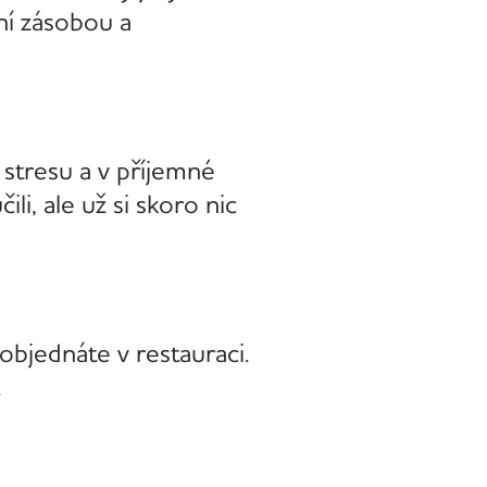
ní zásobou a
z stresu a v příjemné
li, ale už si skoro nic
 objednáte v restauraci.
.