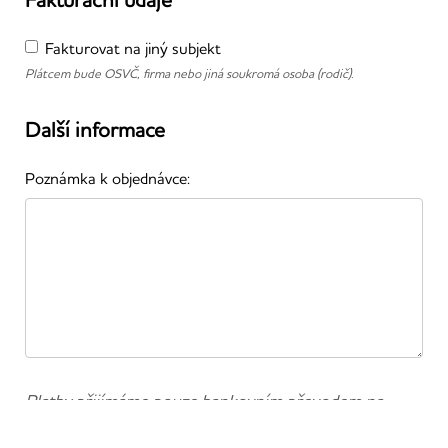
Fakturovat na jiný subjekt
Plátcem bude OSVČ, firma nebo jiná soukromá osoba (rodič).
Další informace
Poznámka k objednávce:
Platby přijímáme pouze bankovním převodem na
základě vystavené faktury.